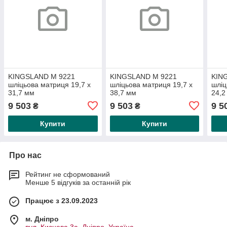
KINGSLAND M 9221
KINGSLAND M 9221
KIN
шліцьова матриця 19,7 x
шліцьова матриця 19,7 x
шліц
31,7 мм
38,7 мм
24,2
9 503
9 503
9 5
₴
₴
Купити
Купити
Про нас
Рейтинг не сформований
Менше 5 відгуків за останній рік
Працює з 23.09.2023
м. Дніпро
вул. Киснева 3а, Дніпро, Україна