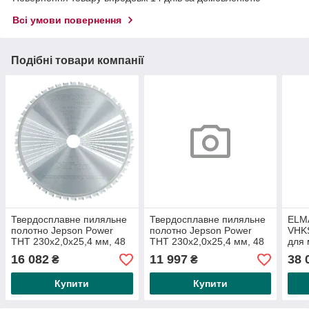
Всі умови повернення
Подібні товари компанії
Твердосплавне пиляльне
Твердосплавне пиляльне
ELMA
полотно Jepson Power
полотно Jepson Power
VHKS
THT 230x2,0x25,4 мм, 48
THT 230x2,0x25,4 мм, 48
для 
зубців для HAND DRY
зубців для HAND DRY
для 
16 082
11 997
38 
₴
₴
CUTTER 8230 (для
CUTTER 8230
тве
Купити
Купити