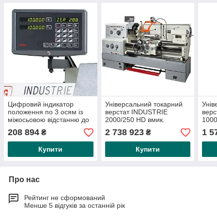
Цифровий індикатор
Універсальний токарний
Унів
положення по 3 осям із
верстат INDUSTRIE
верс
міжосьовою відстанню до
2000/250 HD вмик.
1000
1500 мм (включно з
Токарний патрон RÖHM
1860
208 894
2 738 923
1 5
₴
₴
платою за монтаж)
7,5 кВт, 3250 кг
Купити
Купити
Про нас
Рейтинг не сформований
Менше 5 відгуків за останній рік