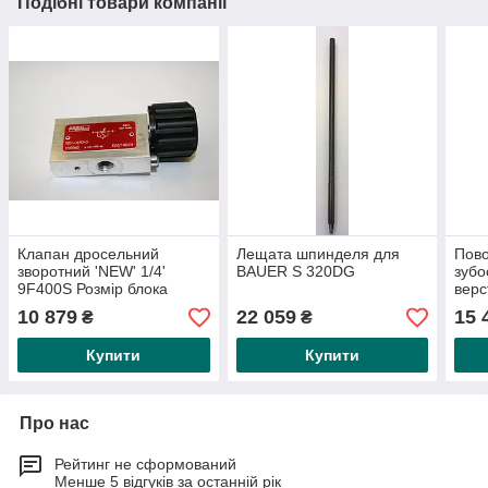
Подібні товари компанії
Клапан дросельний
Лещата шпинделя для
Пово
зворотний 'NEW' 1/4'
BAUER S 320DG
зубо
9F400S Розмір блока
верс
21х21 для моделі S 280
25 д
10 879
22 059
15 
₴
₴
G/DG (ковпачок ПВХ)
009S
маш
Купити
Купити
Про нас
Рейтинг не сформований
Менше 5 відгуків за останній рік