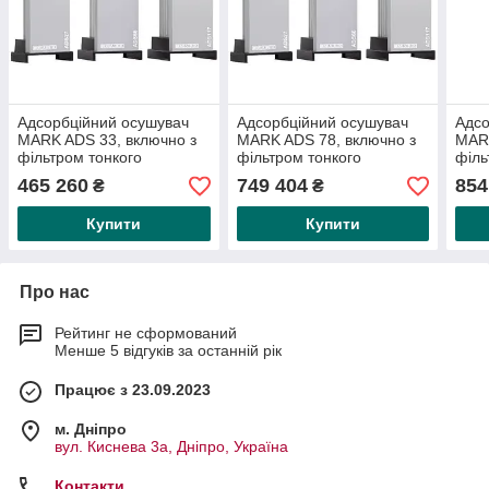
Адсорбційний осушувач
Адсорбційний осушувач
Адсо
MARK ADS 33, включно з
MARK ADS 78, включно з
MARK
фільтром тонкого
фільтром тонкого
філь
очищення C48 і фільтром
очищення C84 і фільтром
C114
465 260
749 404
854
₴
₴
тонкого очищення.
тонкого очищення.
очи
Купити
Купити
Про нас
Рейтинг не сформований
Менше 5 відгуків за останній рік
Працює з 23.09.2023
м. Дніпро
вул. Киснева 3а, Дніпро, Україна
Контакти