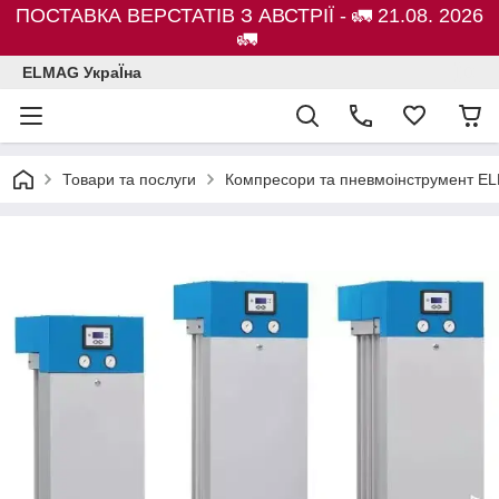
ПОСТАВКА ВЕРСТАТІВ З АВСТРІЇ - 🚛 21.08. 2026
🚛
ELMAG УкраЇна
Товари та послуги
Компресори та пневмоінструмент E