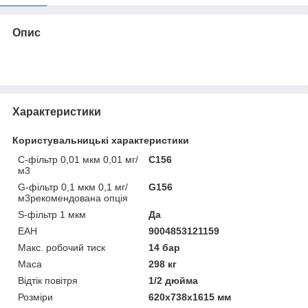
Опис
Характеристики
Користувальницькі характеристики
C-фільтр 0,01 мкм 0,01 мг/
С156
м3
G-фільтр 0,1 мкм 0,1 мг/
G156
м3рекомендована опція
S-фільтр 1 мкм
Да
ЕАН
9004853121159
Макс. робочий тиск
14 бар
Маса
298 кг
Відтік повітря
1/2 дюйма
Розміри
620x738x1615 мм