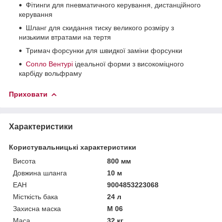
Фітинги для пневматичного керування, дистанційного
керування
Шланг для скидання тиску великого розміру з
низькими втратами на тертя
Тримач форсунки для швидкої заміни форсунки
Сопло Вентурі
ідеальної форми з високоміцного
карбіду вольфраму
Приховати
Характеристики
Користувальницькі характеристики
Висота
800 мм
Довжина шланга
10 м
ЕАН
9004853223068
Місткість бака
24 л
Захисна маска
М 06
Маса
32 кг