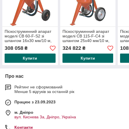
Піскоструминний апарат
Піскоструминний апарат
Піск
моделі CB 60-F-S2 зі
моделі CB 115-F-C4 зі
моде
шлангом 16х30 мм/10 м,
шлангом 25х40 мм/10 м,
шлан
М06 і дистанційним
М06 і пультом старт-стоп
M01
308 058
324 822
108
₴
₴
керуванням старт-стоп
(дистанційний
Купити
Купити
Про нас
Рейтинг не сформований
Менше 5 відгуків за останній рік
Працює з 23.09.2023
м. Дніпро
вул. Киснева 3а, Дніпро, Україна
Контакти