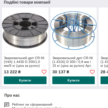
Подібні товари компанії
Зварювальний дріт CR-NI
Зварювальний дріт CR-NI
Звар
(V4A) 1.4430 D 200/1,0
(1.4316) D 300 / 0,8 мм /
(1.4
мм/5 кг (ціна за рулон)
15 кг (ціна за рулон) Арт.
кг (
(ржавіно- та
№:
13 222
30 137
28 
₴
₴
кислотостійка) Номер
оплати:
Купити
Купити
Про нас
Рейтинг не сформований