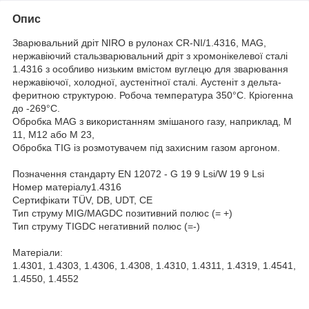
Опис
Зварювальний дріт NIRO в рулонах CR-NI/1.4316, MAG,
нержавіючий стальзварювальний дріт з хромонікелевої сталі
1.4316 з особливо низьким вмістом вуглецю для зварювання
нержавіючої, холодної, аустенітної сталі. Аустеніт з дельта-
феритною структурою. Робоча температура 350°C. Кріогенна
до -269°C.
Обробка MAG з використанням змішаного газу, наприклад, M
11, M12 або M 23,
Обробка TIG із розмотувачем під захисним газом аргоном.
Позначення стандарту EN 12072 - G 19 9 Lsi/W 19 9 Lsi
Номер матеріалу1.4316
Сертифікати TÜV, DB, UDT, CE
Тип струму MIG/MAGDC позитивний полюс (= +)
Тип струму TIGDC негативний полюс (=-)
Матеріали:
1.4301, 1.4303, 1.4306, 1.4308, 1.4310, 1.4311, 1.4319, 1.4541,
1.4550, 1.4552