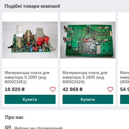
Подібні товари компанії
Материнська плата для
Материнська плата для
Мате
інвертора S 1000 (код
інвертора S 1600 (код
інве
800022451)
800022424)
(800
W00
18 820
42 868
54 
₴
₴
Купити
Купити
Про нас
Рейтинг не сформований