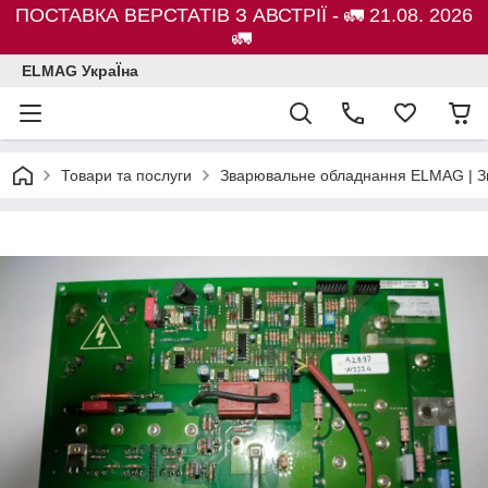
ПОСТАВКА ВЕРСТАТІВ З АВСТРІЇ - 🚛 21.08. 2026
🚛
ELMAG УкраЇна
Товари та послуги
Зварювальне обладнання ELMAG | Зв