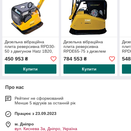
Дизельна вібраційна
Дизельна вібраційна
Дизе
плита реверсивна RPD30-
плита реверсивна
плит
50 з двигуном Hatz 1B20,
RPDE65-75 з дизелем
RPDE
відцентрова сила 30 кН
Hatz 1B50, відцентровою
Hatz
450 953
784 553
548
₴
₴
силою 65 кН
сила
Купити
Купити
Про нас
Рейтинг не сформований
Менше 5 відгуків за останній рік
Працює з 23.09.2023
м. Дніпро
вул. Киснева 3а, Дніпро, Україна