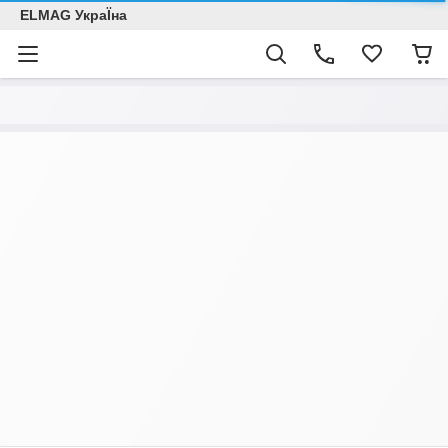
ELMAG УкраЇна