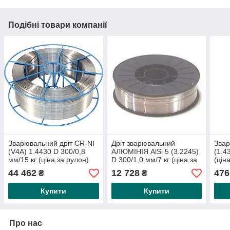
Подібні товари компанії
Зварювальний дріт CR-NI
Дріт зварювальний
Звар
(V4A) 1.4430 D 300/0,8
АЛЮМІНІЯ AlSi 5 (3.2245)
(1.4
мм/15 кг (ціна за рулон)
D 300/1,0 мм/7 кг (ціна за
(цін
(стійка до іржі та кислота)
рулон) Арт. №:
опла
44 462
12 728
476
₴
₴
Номер
Купити
Купити
Про нас