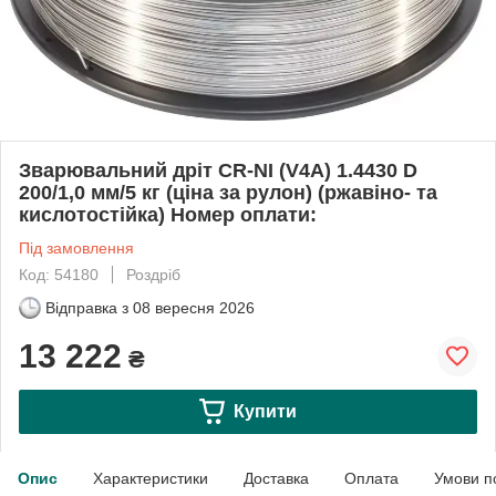
Зварювальний дріт CR-NI (V4A) 1.4430 D
200/1,0 мм/5 кг (ціна за рулон) (ржавіно- та
кислотостійка) Номер оплати:
Під замовлення
Код: 54180
Роздріб
Відправка з
08 вересня 2026
13 222
₴
Купити
Опис
Характеристики
Доставка
Оплата
Умови п