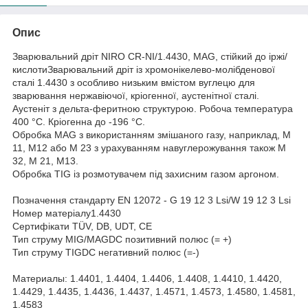
Опис
Зварювальний дріт NIRO CR-NI/1.4430, MAG, стійкий до іржі/
кислотиЗварювальний дріт із хромонікелево-молібденової
сталі 1.4430 з особливо низьким вмістом вуглецю для
зварювання нержавіючої, кріогенної, аустенітної сталі.
Аустеніт з дельта-феритною структурою. Робоча температура
400 °C. Кріогенна до -196 °C.
Обробка MAG з використанням змішаного газу, наприклад, M
11, M12 або M 23 з урахуванням навуглерожування також M
32, M 21, M13.
Обробка TIG із розмотувачем під захисним газом аргоном.
Позначення стандарту EN 12072 - G 19 12 3 Lsi/W 19 12 3 Lsi
Номер матеріалу1.4430
Сертифікати TÜV, DB, UDT, CE
Тип струму MIG/MAGDC позитивний полюс (= +)
Тип струму TIGDC негативний полюс (=-)
Материалы: 1.4401, 1.4404, 1.4406, 1.4408, 1.4410, 1.4420,
1.4429, 1.4435, 1.4436, 1.4437, 1.4571, 1.4573, 1.4580, 1.4581,
1.4583