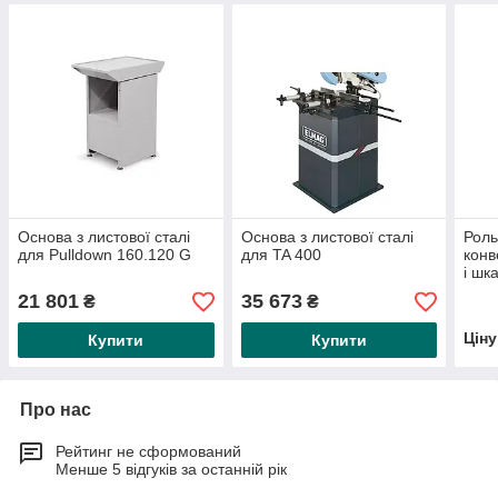
Основа з листової сталі
Основа з листової сталі
Роль
для Pulldown 160.120 G
для TA 400
конв
і шк
цирк
21 801
35 673
₴
₴
5000
Цін
Купити
Купити
Про нас
Рейтинг не сформований
Менше 5 відгуків за останній рік