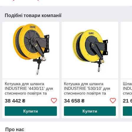
Подібні товари компанії
Котушка для шланга
Котушка для шланга
Шлан
INDUSTRIE '4430/11' для
INDUSTRIE '530/10' для
INDU
стисненого повітря та
стисненого повітря та
стис
води 70 °C, 15 м, 1/2', 20
води 70 °C, 20 барів 'без
70 °
38 442
34 658
21 
₴
₴
бар'Бочка з
шланга
шла
Купити
Купити
Про нас