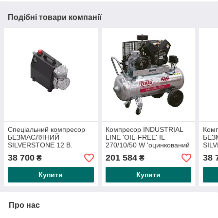
Подібні товари компанії
Спеціальний компресор
Компресор INDUSTRIAL
Комп
БЕЗМАСЛЯНИЙ
LINE 'OIL-FREE' IL
БЕЗ
SILVERSTONE 12 В.
270/10/50 W 'оцинкований
SILV
38 700
201 584
38 
₴
₴
Купити
Купити
Про нас