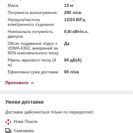
Маса
13 кг
Потужність всмоктування
280 л/хв
Напруга/частота
12/24 В/Гц
електричного з'єднання
Номінальна потужність
0,8/-кВт/л.с.
двигуна
Обсяг подавання згідно з
Да
VDMA 4362, виміряний за
80% максимального тиску.
Рівень звукового тиску (4
80 дБ(А)
м)
Ефективна сума доставки
80 л/хв
Приховати
Умови доставки
Доставка здійснюється тільки по передоплаті.
Нова Пошта
Самовивіз