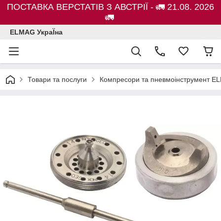
ПОСТАВКА ВЕРСТАТІВ З АВСТРІЇ - 🚛 21.08. 2026
🚛
ELMAG УкраЇна
Товари та послуги
Компресори та пневмоінструмент E