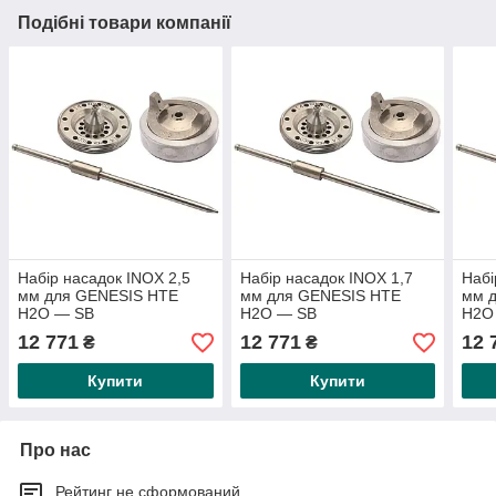
Подібні товари компанії
Набір насадок INOX 2,5
Набір насадок INOX 1,7
Набі
мм для GENESIS HTE
мм для GENESIS HTE
мм 
H2O — SB
H2O — SB
H2O
12 771
12 771
12 
₴
₴
Купити
Купити
Про нас
Рейтинг не сформований