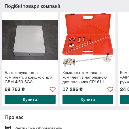
Подібні товари компанії
Блок керування в
Комплект компаса в
Комп
комплекті. з кришкою для
комплекті з напрямною
«АІР
GBM 4/50 SGA
для пальника CP161 і
ручк
CP162C MAR, арт. 407
см) 
69 763
17 286
24 
₴
₴
кол
Купити
Купити
Про нас
Рейтинг не сформований