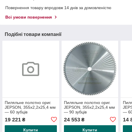
Повернення товару впродовж 14 днів за домовленістю
Всі умови повернення
Подібні товари компанії
Пиляльне полотно ориг.
Пиляльне полотно ориг.
Пиля
JEPSON, 355x2,2x25,4 мм
JEPSON, 355x2,2x25,4 мм
JEPS
— 60 зубців
— 90 зубців
— 60
неір
19 221
24 553
14 
₴
₴
Купити
Купити