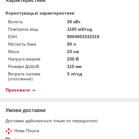
Характеристики
Користувацькі характеристики
Волість
30 кВт
Повітряна міць
1100 м3/год
ЕАН
9004853332319
Місткість бака
50 л
Маса
23 см
Напруга мережі
230 В
Розміри ДхШхВ
110 мм
Витрата палива
3 л/год
(отоплення)
Приховати
Умови доставки
Доставка здійснюється тільки по передоплаті.
Нова Пошта