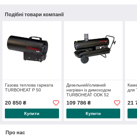
Подібні товари компанії
Газова теплова гармата
Дизельний/оливний
Каме
TURBOHEAT P 50
нагрівач із димоходом
для
TURBOHEAT ODK 52
20 850
109 786
21 
₴
₴
Купити
Купити
Про нас