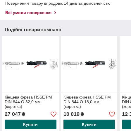
Повернення товару впродовж 14 днів за домовленістю
Всі умови повернення
Подібні товари компанії
Кінцева фреза HSSE PM
Кінцева фреза HSSE PM
Кін
DIN 844 O 32,0 мм
DIN 844 O 18,0 мм
DIN 
(коротка)
(коротка)
(кор
27 047
10 019
12 
₴
₴
Купити
Купити