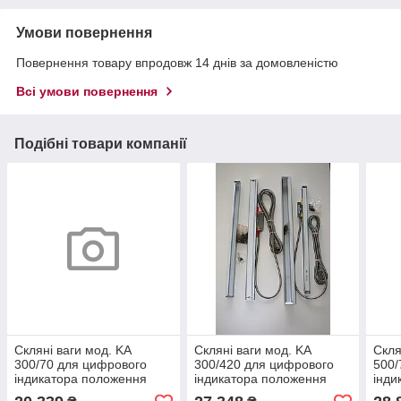
Умови повернення
Повернення товару впродовж 14 днів за домовленістю
Всі умови повернення
Подібні товари компанії
Скляні ваги мод. KA
Скляні ваги мод. KA
Скля
300/70 для цифрового
300/420 для цифрового
500/
індикатора положення
індикатора положення
інди
SINOIP53Travel 70 мм
SINOIP53Travel 420 мм
SINO