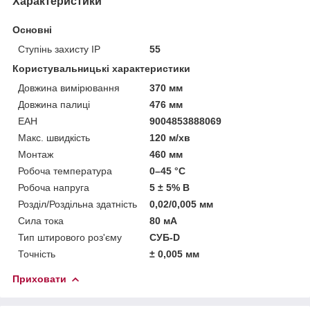
Характеристики
Основні
Ступінь захисту IP
55
Користувальницькі характеристики
Довжина вимірювання
370 мм
Довжина палиці
476 мм
ЕАН
9004853888069
Макс. швидкість
120 м/хв
Монтаж
460 мм
Робоча температура
0–45 °С
Робоча напруга
5 ± 5% В
Розділ/Роздільна здатність
0,02/0,005 мм
Сила тока
80 мА
Тип штирового роз'єму
СУБ-D
Точність
± 0,005 мм
Приховати