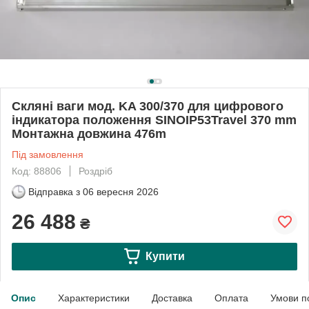
Скляні ваги мод. KA 300/370 для цифрового
індикатора положення SINOIP53Travel 370 mm
Монтажна довжина 476m
Під замовлення
Код: 88806
Роздріб
Відправка з
06 вересня 2026
26 488
₴
Купити
Опис
Характеристики
Доставка
Оплата
Умови п