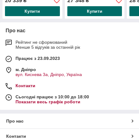
20 339
27 348
28 
₴
₴
Монтажна довжина 176
Монтажна довжина 526
Мон
мм
мм
Купити
Купити
Про нас
Рейтинг не сформований
Менше 5 відгуків за останній рік
Працює з 23.09.2023
м. Дніпро
вул. Киснева 3а, Дніпро, Україна
Контакти
Сьогодні працює з 10:00 до 18:00
Показати весь графік роботи
Про нас
Контакти