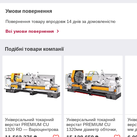
Умови повернення
Повернення товару впродовж 14 днів за домовленістю
Всі умови повернення
Подібні товари компанії
Універсальний токарний
Універсальний токарний
Унів
верстат PREMIUM CU
верстат PREMIUM CU
вер
1320 RD — Варіоцентрова
1320мм діаметр обточки,
мм д
відстань 3000 мм, 30 кВт,
Межцентрова відстань
Межо