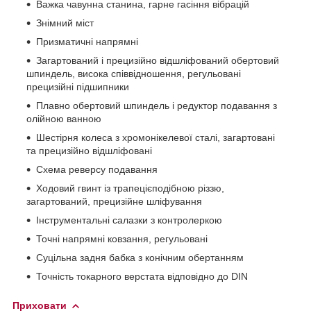
Важка чавунна станина, гарне гасіння вібрацій
Знімний міст
Призматичні напрямні
Загартований і прецизійно відшліфований обертовий
шпиндель, висока співвідношення, регульовані
прецизійні підшипники
Плавно обертовий шпиндель і редуктор подавання з
олійною ванною
Шестірня колеса з хромонікелевої сталі, загартовані
та прецизійно відшліфовані
Схема реверсу подавання
Ходовий гвинт із трапецієподібною різзю,
загартований, прецизійне шліфування
Інструментальні салазки з контролеркою
Точні напрямні ковзання, регульовані
Суцільна задня бабка з конічним обертанням
Точність токарного верстата відповідно до DIN
Приховати