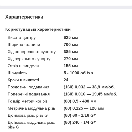
Характеристики
Користувацькі характеристики
Висота центру
625 мм
Ширина станини
700 мм
Хід поперечного супорту
685 мм
Хід верхнього супорту
270 мм
Отвір шпинделя
155 мм
Швидкість
5 - 1000 об./хв
Кроки швидкості
24
Поздовжні подавання
(160) 0,032 — 38,9 мм/об.
Поперечні подавання
(160) 0,016 — 19,45 мм/об.
Розмір метричної різі
(80) 0,5 - 480 мм
Метрична модульна різь
(80) 0,125 — 120 мм
Дюймова різь, різь G
(80) 60 - 1/16 G/'
Дюймова модульна різь,
(80) 240 - 1/4 G/'
різь G