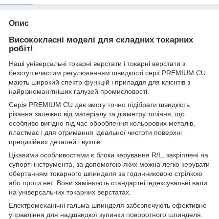
Опис
Висококласні моделі для складних токарних
робіт!
Наші універсальні токарні верстати і токарні верстати з
безступінчастим регулюванням швидкості серії PREMIUM CU
мають широкий спектр функцій і приладдя для клієнтів з
найрізноманітніших галузей промисловості.
Серія PREMIUM CU дає змогу точно підібрати швидкість
різання залежно від матеріалу та діаметру точіння, що
особливо вигідно під час оброблення кольорових металів,
пластмас і для отримання ідеальної чистоти поверхні
прецизійних деталей і вузлів.
Цікавими особливостями є блоки керування R/L, закріплені на
супорті інструмента, за допомогою яких можна легко керувати
обертанням токарного шпинделя за годинниковою стрілкою
або проти неї. Вони замінюють стандартні індексувальні вали
на універсальних токарних верстатах.
Електромеханічні гальма шпинделя забезпечують ефективне
управління для надшвидкої зупинки поворотного шпинделя.