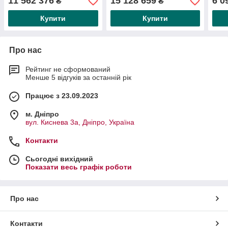
11 562 376
15 128 659
6 0
₴
₴
8450 кг
6000мм, 22кВт, 1980кг
мм, 
Купити
Купити
Про нас
Рейтинг не сформований
Менше 5 відгуків за останній рік
Працює з 23.09.2023
м. Дніпро
вул. Киснева 3а, Дніпро, Україна
Контакти
Сьогодні вихідний
Показати весь графік роботи
Про нас
Контакти