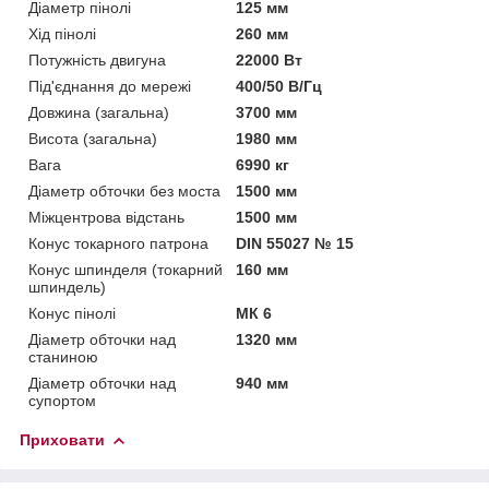
Діаметр пінолі
125 мм
Хід пінолі
260 мм
Потужність двигуна
22000 Вт
Під'єднання до мережі
400/50 В/Гц
Довжина (загальна)
3700 мм
Висота (загальна)
1980 мм
Вага
6990 кг
Діаметр обточки без моста
1500 мм
Міжцентрова відстань
1500 мм
Конус токарного патрона
DIN 55027 № 15
Конус шпинделя (токарний
160 мм
шпиндель)
Конус пінолі
МК 6
Діаметр обточки над
1320 мм
станиною
Діаметр обточки над
940 мм
супортом
Приховати