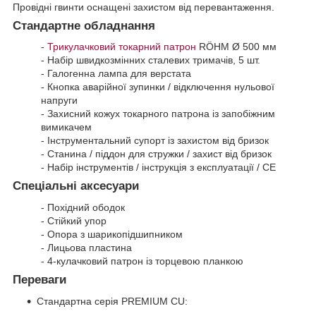
Провідні гвинти оснащені захистом від перевантаження.
Стандартне обладнання
-
Трикулачковий токарний патрон
RÖHM Ø 500 мм
- Набір швидкозмінних сталевих тримачів, 5 шт.
- Галогенна лампа для верстата
- Кнопка аварійної зупинки / відключення нульової
напруги
- Захисний кожух токарного патрона із запобіжним
вимикачем
- Інструментальний супорт із захистом від бризок
- Станина / піддон для стружки / захист від бризок
- Набір інструментів / інструкція з експлуатації / CE
Спеціальні аксесуари
- Похідний ободок
- Стійкий упор
- Опора з шарикопідшипником
- Лицьова пластина
- 4-кулачковий патрон із торцевою планкою
Переваги
Стандартна серія PREMIUM CU: