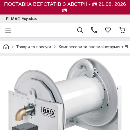
ПОСТАВКА ВЕРСТАТІВ З АВСТРІЇ - 🚛 21.08. 2026
🚛
ELMAG УкраЇна
Товари та послуги
Компресори та пневмоінструмент E