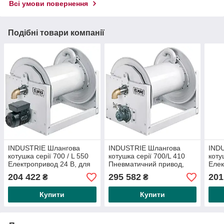
Всі умови повернення
Подібні товари компанії
INDUSTRIE Шлангова
INDUSTRIE Шлангова
IND
котушка серії 700 / L 550
котушка серії 700/L 410
коту
Електропривод 24 В, для
Пневматичний привод,
Елек
повітря, води, дизельного
для повітря, води,
пові
204 422
295 582
201
₴
₴
палива, 20
дизельного палива, 20
пали
Купити
Купити