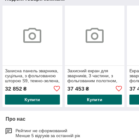
Захисна панель зварника,
Захисний екран для
Екра
суцільна, з фольгованою
зварників, 3 частини, з
звар
шторою S9, темно-зелена,
фольгованим полотном,
фол
DIN EN 1598, ширина: 2,1
червоний, DIN EN 1598,
проз
32 852
37 453
37 
₴
₴
м,
ширина: 3,8 м (середня
3,8 
Купити
Купити
Про нас
Рейтинг не сформований
Менше 5 відгуків за останній рік