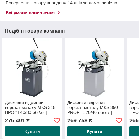
Повернення товару впродовж 14 днів за домовленістю
Всі умови повернення
Подібні товари компанії
Дисковий відрізний
Дисковий відрізний
Диск
верстат металу MKS 315
верстат металу MKS 350
верс
ПРОФІ 40/80 об./хв |
PROFI-L 20/40 об/хв. |
ПРОФ
Циркулярна пилка по
Циркулярна пилка по
Цирк
276 401
269 758
266
₴
₴
металу
металу
мет
Купити
Купити