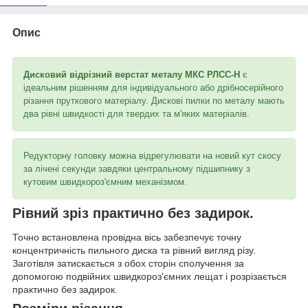
Опис
Дисковий відрізний верстат металу МКС РЛСС-Н
є
ідеальним рішенням для індивідуального або дрібносерійного
різання пруткового матеріалу. Дискові пилки по металу мають
два рівні швидкості для твердих та м'яких матеріалів.
Редукторну головку можна відрегулювати на новий кут скосу
за лічені секунди завдяки центральному підшипнику з
кутовим швидкороз'ємним механізмом.
Рівний зріз практично без задирок.
Точно встановлена провідна вісь забезпечує точну
концентричність пильного диска та рівний вигляд різу.
Заготівля затискається з обох сторін сполучення за
допомогою подвійних швидкороз'ємних лещат і розрізається
практично без задирок.