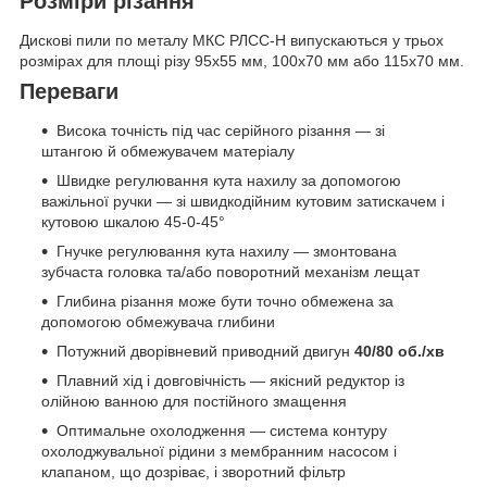
Розміри різання
Дискові пили по металу МКС РЛСС-Н випускаються у трьох
розмірах для площі різу 95х55 мм, 100х70 мм або 115х70 мм.
Переваги
Висока точність під час серійного різання — зі
штангою й обмежувачем матеріалу
Швидке регулювання кута нахилу за допомогою
важільної ручки — зі швидкодійним кутовим затискачем і
кутовою шкалою 45-0-45°
Гнучке регулювання кута нахилу — змонтована
зубчаста головка та/або поворотний механізм лещат
Глибина різання може бути точно обмежена за
допомогою обмежувача глибини
Потужний дворівневий приводний двигун
40/80 об./хв
Плавний хід і довговічність — якісний редуктор із
олійною ванною для постійного змащення
Оптимальне охолодження — система контуру
охолоджувальної рідини з мембранним насосом і
клапаном, що дозріває, і зворотний фільтр