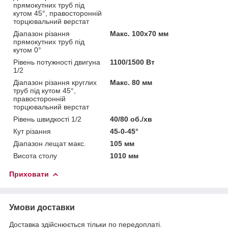
прямокутних труб під
кутом 45°, правосторонній
торцювальний верстат
Діапазон різання
Макс. 100x70 мм
прямокутних труб під
кутом 0°
Рівень потужності двигуна
1100/1500 Вт
1/2
Діапазон різання круглих
Макс. 80 мм
труб під кутом 45°,
правосторонній
торцювальний верстат
Рівень швидкості 1/2
40/80 об./хв
Кут різання
45-0-45°
Діапазон лещат макс.
105 мм
Висота столу
1010 мм
Приховати
Умови доставки
Доставка здійснюється тільки по передоплаті.