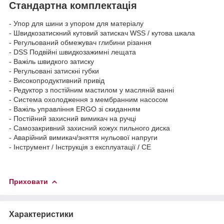
Стандартна комплектація
- Упор для шини з упором для матеріалу
- Швидкозатискний кутовий затискач WSS / кутова шкала
- Регульований обмежувач глибини різання
- DSS Подвійні швидкозажимні лещата
- Важіль швидкого затиску
- Регульовані затискні губки
- Високопродуктивний привід
- Редуктор з постійним мастилом у масляній ванні
- Система охолодження з мембранним насосом
- Важіль управління ERGO зі скиданням
- Постійний захисний вимикач на ручці
- Самозакривний захисний кожух пильного диска
- Аварійний вимикач/зняття нульової напруги
- Інструмент / Інструкція з експлуатації / CE
Приховати
Характеристики