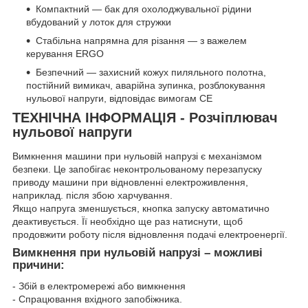
Компактний — бак для охолоджувальної рідини
вбудований у лоток для стружки
Стабільна напрямна для різання — з важелем
керування ERGO
Безпечний — захисний кожух пиляльного полотна,
постійний вимикач, аварійна зупинка, розблокування
нульової напруги, відповідає вимогам CE
ТЕХНІЧНА ІНФОРМАЦІЯ - Розчіплювач
нульової напруги
Вимкнення машини при нульовій напрузі є механізмом
безпеки. Це запобігає неконтрольованому перезапуску
приводу машини при відновленні електроживлення,
наприклад. після збою харчування.
Якщо напруга зменшується, кнопка запуску автоматично
деактивується. Її необхідно ще раз натиснути, щоб
продовжити роботу після відновлення подачі електроенергії.
Вимкнення при нульовій напрузі – можливі
причини:
- Збій в електромережі або вимкнення
- Спрацювання вхідного запобіжника.