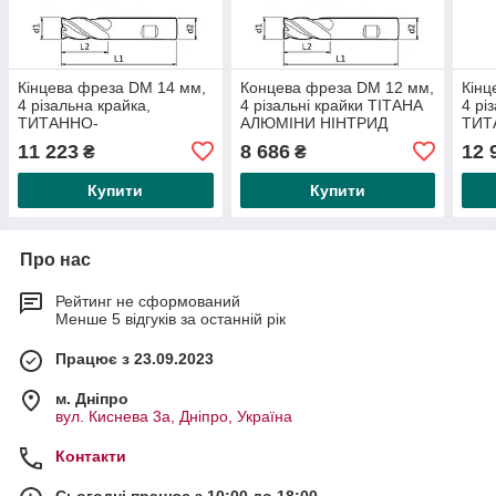
Кінцева фреза DM 14 мм,
Концева фреза DM 12 мм,
Кінц
4 різальна крайка,
4 різальні крайки ТІТАНА
4 рі
ТИТАННО-
АЛЮМІНИ НІНТРИД
ТИТ
АЛЮМІНІТРИДНИЙ
формовкові матеріали до
АЛЮ
11 223
8 686
12 
₴
₴
формувальний матеріал,
1200 Н/мм2 міцність
форм
міцність на розрив
міцн
Купити
Купити
Про нас
Рейтинг не сформований
Менше 5 відгуків за останній рік
Працює з 23.09.2023
м. Дніпро
вул. Киснева 3а, Дніпро, Україна
Контакти
Сьогодні працює з 10:00 до 18:00