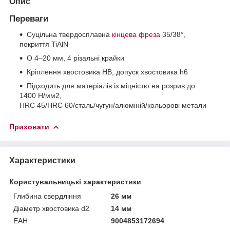
Опис
Переваги
Суцільна твердосплавна
кінцева фреза
35/38°,
покриття TiAlN
O 4–20 мм, 4 різальні крайки
Кріплення хвостовика HB, допуск хвостовика h6
Підходить для матеріалів із міцністю на розрив до
1400 Н/мм2,
HRC 45/HRC 60/сталь/чугун/алюміній/кольорові метали
Приховати
Характеристики
Користувальницькі характеристики
Глибина свердління
26 мм
Діаметр хвостовика d2
14 мм
ЕАН
9004853172694