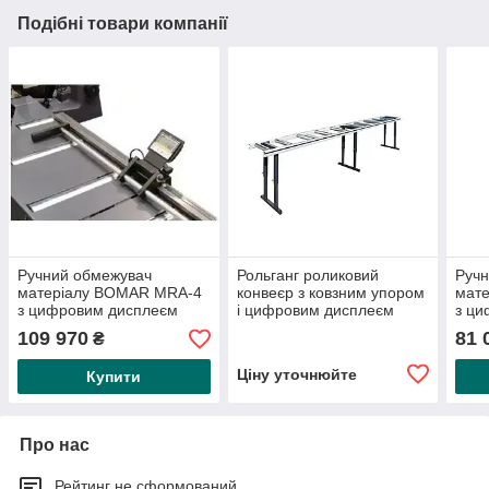
Подібні товари компанії
Ручний обмежувач
Рольганг роликовий
Ручн
матеріалу BOMAR MRA-4
конвеєр з ковзним упором
мат
з цифровим дисплеєм
і цифровим дисплеєм
з ц
4000 мм
5000 мм
200
109 970
81 
₴
Ціну уточнюйте
Купити
Про нас
Рейтинг не сформований