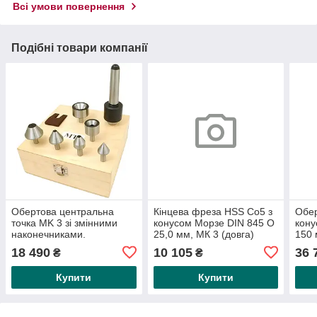
Всі умови повернення
Подібні товари компанії
Обертова центральна
Кінцева фреза HSS Co5 з
Обер
точка MK 3 зі змінними
конусом Морзе DIN 845 O
кону
наконечниками.
25,0 мм, МК 3 (довга)
150
18 490
10 105
36 
₴
₴
Купити
Купити