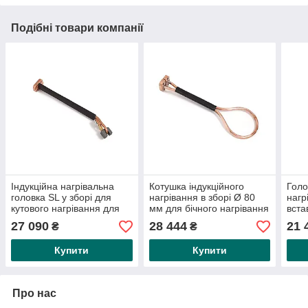
Подібні товари компанії
Індукційна нагрівальна
Котушка індукційного
Голо
головка SL у зборі для
нагрівання в зборі Ø 80
нагр
кутового нагрівання для
мм для бічного нагрівання
вста
HEAT CHAMP 3.5/5kW/iT
труб або циліндрів для
5826
27 090
28 444
21 
₴
₴
3.5K230 KB/iT
HEAT CHAMP 16kW/HDi
нагр
Купити
Купити
Про нас