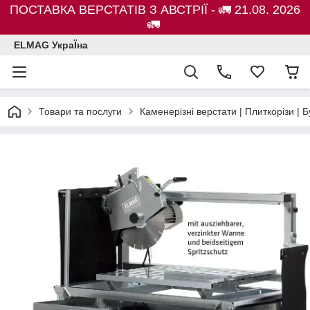
ПОСТАВКА ВЕРСТАТІВ З АВСТРІЇ - 🚛 21.08. 2026
🚛
ELMAG УкраЇна
Товари та послуги
Каменерізні верстати | Плиткорізи 