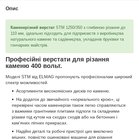
Опис
Каменерізний верстат
STM 1250/350 з глибиною різання до
110 мм, ідеально підходить для підприємств з виробництва
натурального каменю та садівництва, укладачів бруківки та
гончарних майстрів.
Професійні верстати для різання
каменю 400 вольт.
Моделі STM від ELMAG пропонують професіоналам широкий
спектр можливостей.
Асортименти високоякісних дисків по каменю.
На додаток до звичайного «нормального крою», ці
перевірені часом каменерізи також легко справляються
з важкими гранітними плитами підлоги та складними
різами під кутом на сходах сходів або на бетонних і
кам'яних ліпних прикрасах.
Надійні деталі та робочі пристрої цих виключно
міцних, повністю оцинковані машини для різання