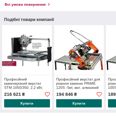
Всі умови повернення
Подібні товари компанії
Професійний
Професійний верстат для
Проф
каменерізний верстат
різання каменю PRIME
різа
STM 1050/350, 2,2 кВт,
120S -Set, вкл. алмазний
100S
230 В
диск Ø350, дисплей для
диск
216 621
194 846
189
₴
₴
лазером, 2,2 кВт
лазе
Купити
Купити