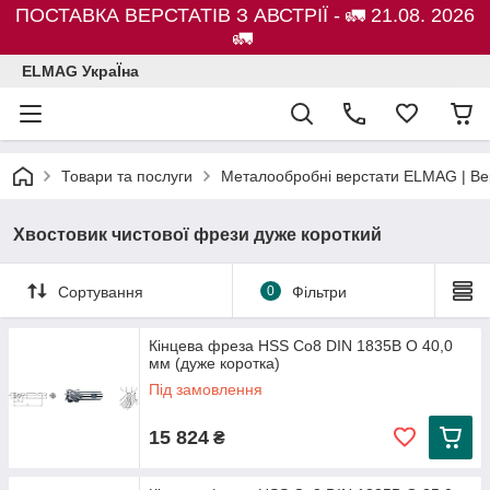
ПОСТАВКА ВЕРСТАТІВ З АВСТРІЇ - 🚛 21.08. 2026
🚛
ELMAG УкраЇна
Товари та послуги
Металообробні верстати ELMAG | Ве
Хвостовик чистової фрези дуже короткий
Сортування
0
Фільтри
Кінцева фреза HSS Co8 DIN 1835B O 40,0
мм (дуже коротка)
Під замовлення
15 824
₴