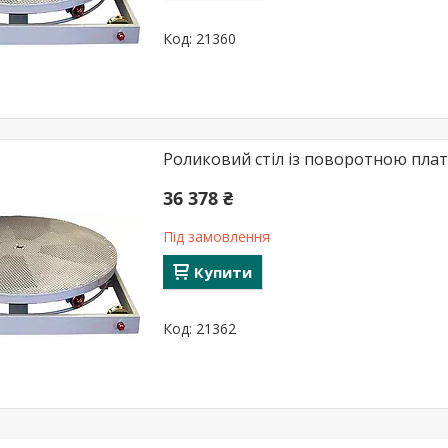
21360
Роликовий стіл із поворотною пла
36 378 ₴
Під замовлення
Купити
21362