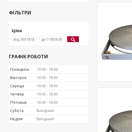
ФІЛЬТРИ
Ціна
ГРАФІК РОБОТИ
Понеділок
10:00
18:00
Вівторок
10:00
18:00
Середа
10:00
18:00
Четвер
10:00
18:00
Пʼятниця
10:00
18:00
Субота
Вихідний
Неділя
Вихідний