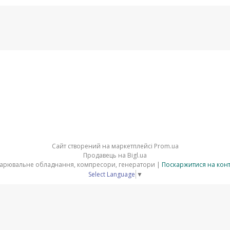
Сайт створений на маркетплейсі
Prom.ua
Продавець на Bigl.ua
⚒ ELMAG - верстати по металу зварювальне обладнання, компресори, генератори |
Поскаржитися на кон
Select Language
▼