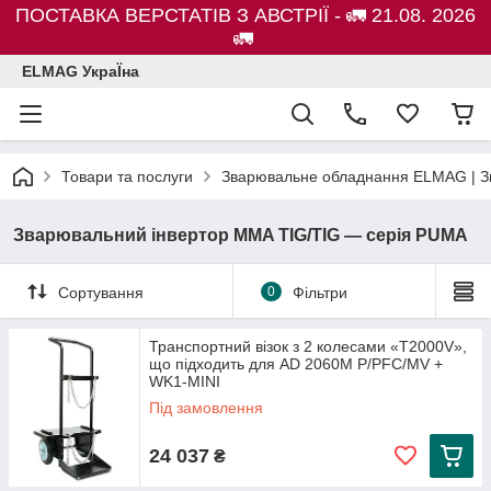
ПОСТАВКА ВЕРСТАТІВ З АВСТРІЇ - 🚛 21.08. 2026
🚛
ELMAG УкраЇна
Товари та послуги
Зварювальне обладнання ELMAG | Зв
Зварювальний інвертор MMA TIG/TIG — серія PUMA
Сортування
0
Фільтри
Транспортний візок з 2 колесами «T2000V»,
що підходить для AD 2060M P/PFC/MV +
WK1-MINI
Під замовлення
24 037
₴