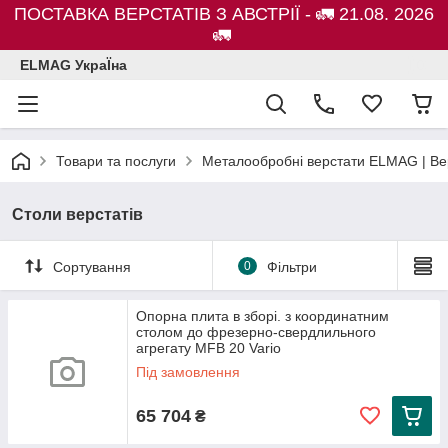
ПОСТАВКА ВЕРСТАТІВ З АВСТРІЇ - 🚛 21.08. 2026
🚛
ELMAG УкраЇна
Товари та послуги
Металообробні верстати ELMAG | Ве
Столи верстатів
Сортування
0
Фільтри
Опорна плита в зборі. з координатним
столом до фрезерно-свердлильного
агрегату MFB 20 Vario
Під замовлення
65 704
₴