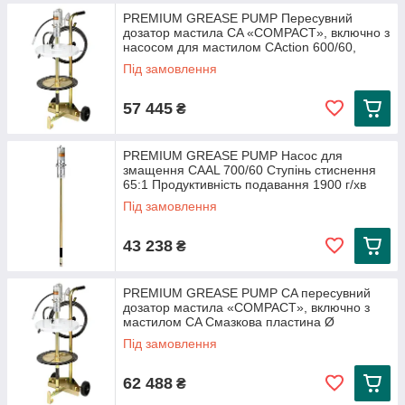
PREMIUM GREASE PUMP Пересувний
дозатор мастила CA «COMPACT», включно з
насосом для мастилом CAction 600/60,
натискною
Під замовлення
57 445
₴
PREMIUM GREASE PUMP Насос для
змащення CAAL 700/60 Ступінь стиснення
65:1 Продуктивність подавання 1900 г/хв
Під замовлення
43 238
₴
PREMIUM GREASE PUMP CA пересувний
дозатор мастила «COMPACT», включно з
мастилом CA Смазкова пластина Ø
Під замовлення
62 488
₴