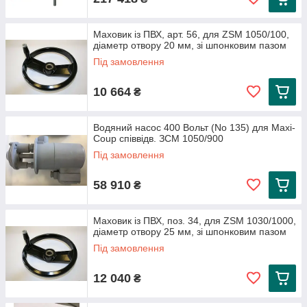
конструкцію, яка дозволяє легко обробляти навіть
найтвердіші види цегли та блоків.
Маховик із ПВХ, арт. 56, для ZSM 1050/100,
Якщо ви хочете купити якісне обладнання для різання цегли,
діаметр отвору 20 мм, зі шпонковим пазом
каменерізні верстати для цегли ELMAG — це найкращий
Під замовлення
вибір. Вони допоможуть вам скоротити час і зусилля при
виконанні будівельних робіт, забезпечивши високу якість
10 664
₴
обробки матеріалів.
Водяний насос 400 Вольт (No 135) для Maxi-
Coup співвідв. ЗСМ 1050/900
Під замовлення
58 910
₴
Маховик із ПВХ, поз. 34, для ZSM 1030/1000,
діаметр отвору 25 мм, зі шпонковим пазом
Під замовлення
12 040
₴