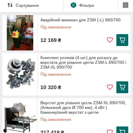
Сортування
0
Фільтри
Аварійний вимикач для ZSM (-L) 880/700
Під замовлення
12 169
₴
Верстати для різання цегли та блоків ELMAG
Комплект роликів (4 шт.) для рогангу до
Купити верстати для різання цегли та блоків
є незамінним
верстата для різання цегли ZSM-L 890/700 і
обладнанням на будівельних майданчиках, де потрібна точна
ZSM-XL 890/700
та швидка обробка будівельних матеріалів. Каменерізні
Під замовлення
верстати для цегли, представлені компанією ELMAG,
забезпечують високу продуктивність та точність різання, що
10 320
₴
робить їх ідеальним вибором для професійних будівельників
і майстрів.
Верстат для різання цегли ZSM-XL 890/700,
Купити каменерізи для цегли ELMAG
розроблені з
(Алмазний диск Ø 700 мм), 4 кВт |
урахуванням усіх сучасних вимог і стандартів. Вони
Каменерізний верстат з цегли
вирізняються надійністю та довговічністю, що гарантує їх
Під замовлення
тривале використання без потреби в частому обслуговуванні.
Крім того, наші верстати мають потужні двигуни та продуману
217 418
₴