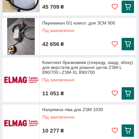
45 709
₴
Перемикач 0/1 компл. для ЗСМ 900
Під замовлення
42 656
₴
Комплект бризковиків (спереду, ззаду, збоку)
для верстатів для різання цегли ZSM-L
890/700 і ZSM-XL 890/700
Під замовлення
11 051
₴
Напрямна ліва для ZSM 1030
Під замовлення
10 277
₴