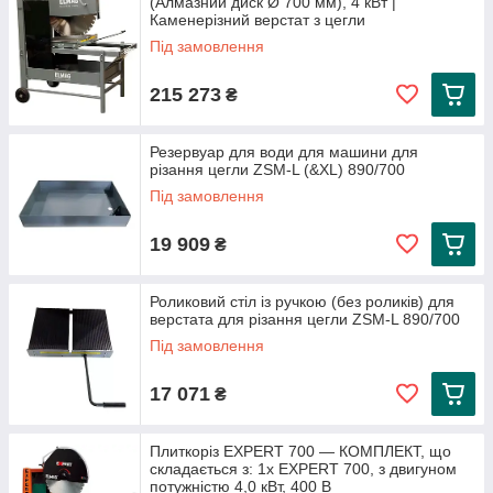
(Алмазний диск Ø 700 мм), 4 кВт |
Каменерізний верстат з цегли
Під замовлення
215 273
₴
Резервуар для води для машини для
різання цегли ZSM-L (&XL) 890/700
Під замовлення
19 909
₴
Роликовий стіл із ручкою (без роликів) для
верстата для різання цегли ZSM-L 890/700
Під замовлення
17 071
₴
Плиткоріз EXPERT 700 — КОМПЛЕКТ, що
складається з: 1x EXPERT 700, з двигуном
потужністю 4,0 кВт, 400 В